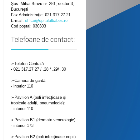
Şos. Mihai Bravu nr. 281, sector 3,
Bucureşti
Fax Administraţie: 021 317.27.21
E-mail:
office@spitalulbabes.ro
Cod poştal: 030303
Telefoane de contact:
➢Telefon Centrală:
- 021 317.27.27 / .28 / .29/ .30
➢Camera de gardă:
- interior 110
➢Pavilion A (boli infecţioase şi
tropicale adulţi, pneumologie):
- interior 110
➢Pavilion B1 (dermato-venerologie):
- interior 173
➢Pavilion B2 (boli infecţioase copii):