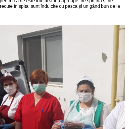
entru că ne este întotdeauna aproape, ne sprijină și ne
trecute în spital sunt îndulcite cu pasca și un gând bun de la