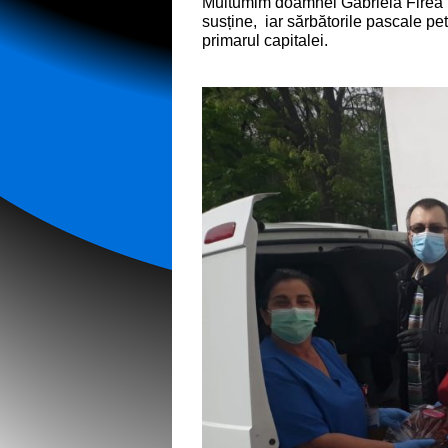
Multumim doamnei Gabriela Firea p
susține, iar sărbătorile pascale pe
primarul capitalei.