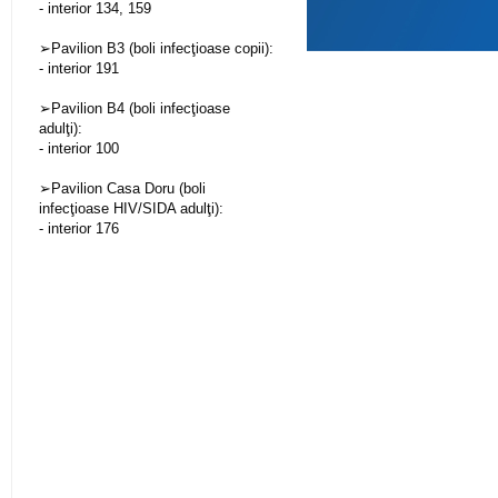
- interior 134, 159
➢Pavilion B3 (boli infecţioase copii):
- interior 191
➢Pavilion B4 (boli infecţioase
adulţi):
- interior 100
➢Pavilion Casa Doru (boli
infecţioase HIV/SIDA adulţi):
- interior 176