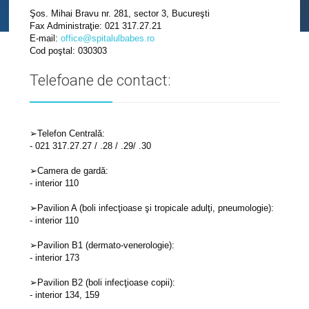
Şos. Mihai Bravu nr. 281, sector 3, Bucureşti
Fax Administraţie: 021 317.27.21
E-mail:
office@spitalulbabes.ro
Cod poştal: 030303
Telefoane de contact:
➢Telefon Centrală:
- 021 317.27.27 / .28 / .29/ .30
➢Camera de gardă:
- interior 110
➢Pavilion A (boli infecţioase şi tropicale adulţi, pneumologie):
- interior 110
➢Pavilion B1 (dermato-venerologie):
- interior 173
➢Pavilion B2 (boli infecţioase copii):
- interior 134, 159