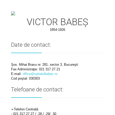
VICTOR BABEȘ
1854-1926
Date de contact:
Şos. Mihai Bravu nr. 281, sector 3, Bucureşti
Fax Administraţie: 021 317.27.21
E-mail:
office@spitalulbabes.ro
Cod poştal: 030303
Telefoane de contact:
➢Telefon Centrală:
- 021 317.27.27 / .28 / .29/ .30