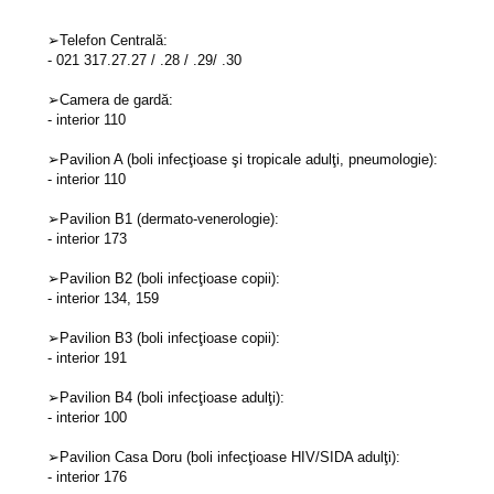
➢Telefon Centrală:
- 021 317.27.27 / .28 / .29/ .30
➢Camera de gardă:
- interior 110
➢Pavilion A (boli infecţioase şi tropicale adulţi, pneumologie):
- interior 110
➢Pavilion B1 (dermato-venerologie):
- interior 173
➢Pavilion B2 (boli infecţioase copii):
- interior 134, 159
➢Pavilion B3 (boli infecţioase copii):
- interior 191
➢Pavilion B4 (boli infecţioase adulţi):
- interior 100
➢Pavilion Casa Doru (boli infecţioase HIV/SIDA adulţi):
- interior 176