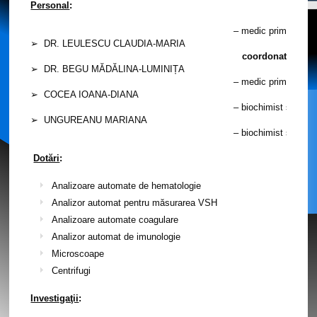
Personal
:
– medic primar medic
➢ DR. LEULESCU CLAUDIA-MARIA
coordonator com
➢ DR. BEGU MĂDĂLINA-LUMINIȚA
– medic primar medi
➢ COCEA IOANA-DIANA
– biochimist special
➢ UNGUREANU MARIANA
– biochimist special
Dotări
:
Analizoare automate de hematologie
Analizor automat pentru măsurarea VSH
Analizoare automate coagulare
Analizor automat de imunologie
Microscoape
Centrifugi
Investigaţii
: